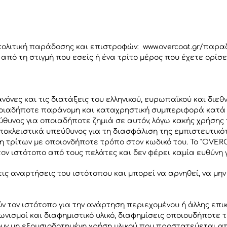
πολιτική παράδοσης και επιστροφών: www.overcoat.gr/παρα
από τη στιγμή που εσείς ή ένα τρίτο μέρος που έχετε ορίσ
όνες και τις διατάξεις του ελληνικού, ευρωπαϊκού και διεθν
οποιαδήποτε παράνομη και καταχρηστική συμπεριφορά κατά τ
ύθυνος για οποιαδήποτε ζημιά σε αυτόν, λόγω κακής χρήση
οκλειστικά υπεύθυνος για τη διασφάλιση της εμπιστευτικότ
η τρίτων με οποιονδήποτε τρόπο στον κωδικό του. Το "OVER
ον ιστότοπο από τους πελάτες και δεν φέρει καμία ευθύνη 
ις αναρτήσεις του ιστότοπου και μπορεί να αρνηθεί, να μη
ν τον ιστότοπο για την ανάρτηση περιεχομένου ή άλλης επικ
νισμοί και διαφημιστικό υλικό, διαφημίσεις οποιουδήποτε 
ουν μη εξουσιοδοτημένη χρήση υλικού που προστατεύεται 