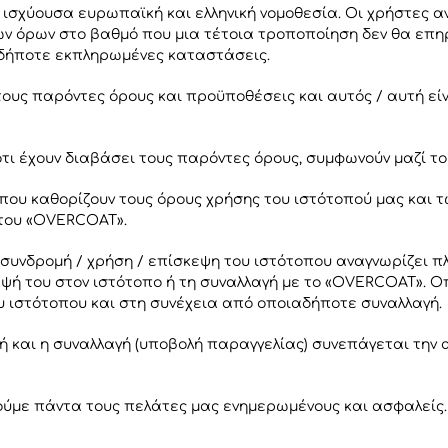
ισχύουσα ευρωπαϊκή και ελληνική νομοθεσία. Οι χρήστες αν
ν όρων στο βαθμό που μια τέτοια τροποποίηση δεν θα επηρ
δήποτε εκπληρωμένες καταστάσεις.
τους παρόντες όρους και προϋποθέσεις και αυτός / αυτή εί
ότι έχουν διαβάσει τους παρόντες όρους, συμφωνούν μαζί τ
οπου καθορίζουν τους όρους χρήσης του ιστότοπού μας και 
 του «OVERCOAT».
η συνδρομή / χρήση / επίσκεψη του ιστότοπου αναγνωρίζει 
εψή του στον ιστότοπο ή τη συναλλαγή με το «OVERCOAT». 
υ ιστότοπου και στη συνέχεια από οποιαδήποτε συναλλαγή.
ομή και η συναλλαγή (υποβολή παραγγελίας) συνεπάγεται τη
ούμε πάντα τους πελάτες μας ενημερωμένους και ασφαλείς