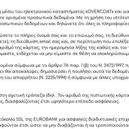
 μέσω του ηλεκτρονικού καταστήματος «OVERCOAT» και γι
σετε ορισμένα προσωπικά δεδομένα. Με τη χρήση του ιστότ
σωπικών δεδομένων και δηλώνετε ότι όλες οι πληροφορίες ε
δώσετε το πλήρες όνομά σας και το επώνυμό σας, τη διεύθυ
τε), τη διεύθυνση email σας και, σε περίπτωση που επιλέξ
ριθμό της κάρτας, την ημερομηνία λήξης της καθώς και τον
όμαστε, ενδέχεται να μην είμαστε σε θέση να ολοκληρώσουμ
ένα σύμφωνα με το άρθρο 7Α παρ. 1 (β) του Ν. 2472/1997, 
εν θα αποκαλύψει, δημοσιεύσει ή πουλήσει αυτά τα δεδομέ
ρση του απορρήτου (Ν. 2225/1994) ή σύμφωνα με άλλες υποχ
η σχετική τράπεζα (δηλ . Τον αριθμό της πιστωτικής κάρτ
ς, διασφαλίζοντας έτσι υψηλότερο επίπεδο ασφάλειας.
τόκολλο SSL της EUROBANK για ασφαλείς διαδικτυακές επιχε
φούνται έτσι ώστε να μην διαβάζονται ή να τροποποιούντα