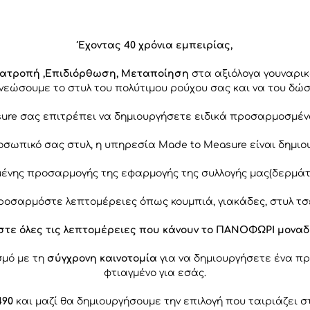
Έχοντας 40 χρόνια εμπειρίας,
ατροπή ,Επιδιόρθωση, Μεταποίηση
στα αξιόλογα γουναρικ
νεώσουμε το στυλ του πολύτιμου ρούχου σας και να του δώσ
asure σας επιτρέπει να δημιουργήσετε ειδικά προσαρμοσμ
ροσωπικό σας στυλ, η υπηρεσία Made to Measure είναι δημιο
νης προσαρμογής της εφαρμογής της συλλογής μας(δερμάτιν
ροσαρμόστε λεπτομέρειες όπως κουμπιά, γιακάδες, στυλ τσέ
στε όλες τις λεπτομέρειες που κάνουν το ΠΑΝΟΦΩΡΙ μοναδι
σμό με τη
σύγχρονη καινοτομία
για να δημιουργήσετε ένα 
φτιαγμένο για εσάς.
490
και μαζί θα δημιουργήσουμε την επιλογή που ταιριάζει 