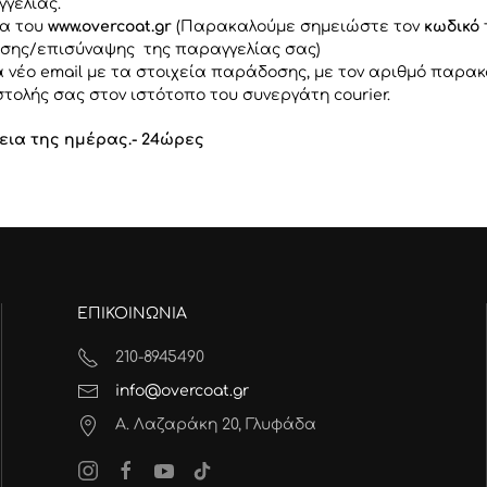
γγελίας.
μα του
www.overcoat.gr
(Παρακαλούμε σημειώστε τον
κωδικό
σης/επισύναψης της παραγγελίας σας)
 νέο email με τα στοιχεία παράδοσης, με τον αριθμό παρα
ολής σας στον ιστότοπο του συνεργάτη courier.
κεια της ημέρας.- 24ώρες
ΕΠΙΚΟΙΝΩΝΙΑ
210-8945490
info@overcoat.gr
Α. Λαζαράκη 20, Γλυφάδα